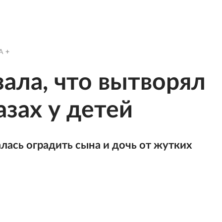
A
зала, что вытворял
азах у детей
лась оградить сына и дочь от жутких