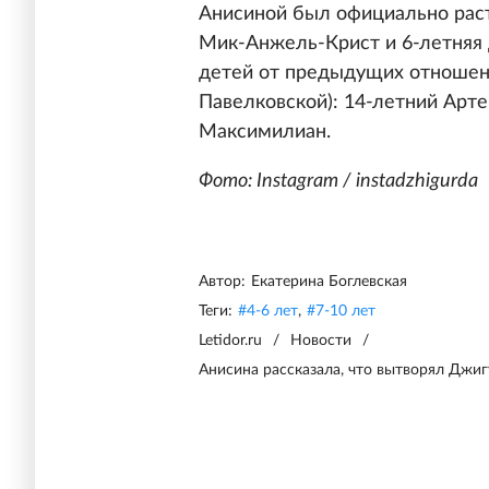
Анисиной был официально раст
Мик-Анжель-Крист и 6-летняя д
детей от предыдущих отношени
Павелковской): 14-летний Арт
Максимилиан.
Фото: Instagram / instadzhigurda
Автор:
Екатерина Боглевская
Теги:
#
4-6 лет
,
#
7-10 лет
Letidor.ru
/
Новости
/
Анисина рассказала, что вытворял Джигу