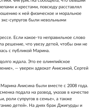
отики. Фигуристка сообщила, что бывший
репами и крестами, повсюду расставлял
тношению к ней физическое и моральное
а экс-супругов были невольными
рессе. Если какое-то неправильное слово
ла решение, что увезу детей, чтобы они не
лась с публикой Марина.
долго ждала. Это ее олимпийское
ение», — уверен адвокат Анисиной, Сергей
Марина Анисина были вместе с 2008 года.
сменка подала на развод, указав в качестве
и, роли супругов в семье», а также
танию детей». На днях брак Джигурды и