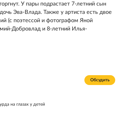
оргнут. У пары подрастает 7-летний сын
очь Эва-Влада. Также у артиста есть двое
й (с поэтессой и фотографом Яной
емий-Добровлад и 8-летний Илья-
Обсудить
рда на глазах у детей