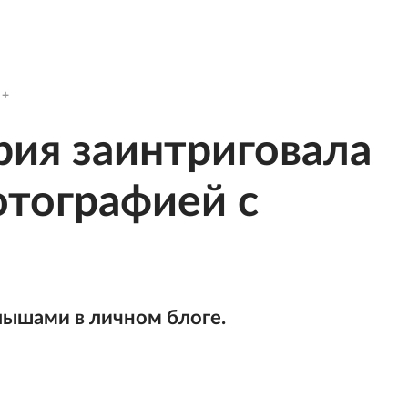
рия заинтриговала
тографией с
лышами в личном блоге.