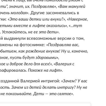
очень к лицу, вы очень помолодели рядом с
ети", значит, их. Поздравляю», «Вам мамулей
очень молодая»
. Другие засомневались в
тки:
«Это ваши детки или внуки?», «Наверное,
етьми вместе в лифте оказались», «...тут
. Успокойтесь, не ее это дети»
.
й выдвинули всевозможные версии о том,
ражены на фотоснимке:
«Поздравляю вас,
бытием, как рождение внуков! Ну и, конечно,
вное, пусть будут здоровыми»,
е и доброе дело для всех!», «Валерия с
афировалась. Похоже на лифт».
 созданной Валерией интригой:
«Зачем? У вас
рность. Зачем из детей делать интригу? Ну не
 не показывайте. Дети — это святое»
.