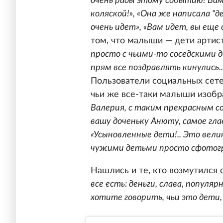
очень рады этому событию! Вам 
коляской!», «Она же написала "д
очень идет», «Вам идет, вы еще 
том, что малыши — дети артис
просто с чьими-то соседскими д
прям все поздравлять кинулись..
Пользователи социальных сете
чьи же все-таки малыши изоб
Валерия, с таким прекрасным со
вашу доченьку Анюту, самое гла
«Усыновленные дети!.. Это велико
чужими детьми просто сфотогр
Нашлись и те, кто возмутился
все есть: деньги, слава, популя
хотите говорить, чьи это дети,