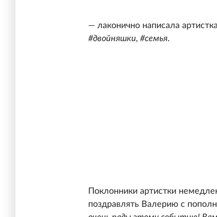
— лаконично написала артистк
#двойняшки, #семья
.
Поклонники артистки немедле
поздравлять Валерию с попол