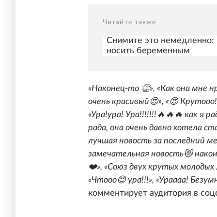
Читайте также
Снимите это немедленно: 
носить беременным
«Наконец-то 👏», «Как она мне 
очень красивый😍», «😍 Крутооо!
«Ура!ура! Ура!!!!!!!🔥🔥🔥 как я ра
рада, она очень давно хотела с
лучшая новость за последний мес
замечательная новость😻 након
❤️», «Союз двух крутых молодых л
«Чтооо😍 ура!!!», «Ураааа! Безум
комментирует аудитория в соц