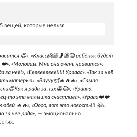
5 вещей, которые нельзя
нравится 😍», «Класс👼🏼🤰🏽🥰 ребёнок будет
 ❤️», «Молодцы. Мне она очень нравится»,
да за неё!», «Ееееееееее!!!!! Ураааа», «Так за неё
тать матерью», «Ваууу🙌🔥🔥🔥», «Самая
яц😍Как я рада за них😭🥰», «Ураааа,
ец-то эта малышка счастлива», «Урааа❤️❤️
юдей 🔥🔥», «Оооо, вот это новость!!! 😃»,
но за нее рада»
, — эмоционально
сетях.