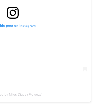
this post on Instagram
red by Miles Diggs (@diggzy)