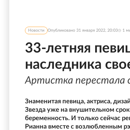
Новости
Опубликовано
31 января 2022, 20:03
1
ми
33-летняя певи
наследника св
Артистка перестала 
Знаменитая певица, актриса, диза
Звезда уже на внушительном срок
беременность. И только сейчас р
Рианна вместе с возлюбленным рэ