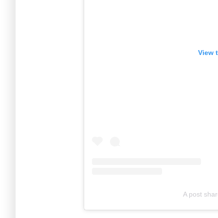
View 
A post sha