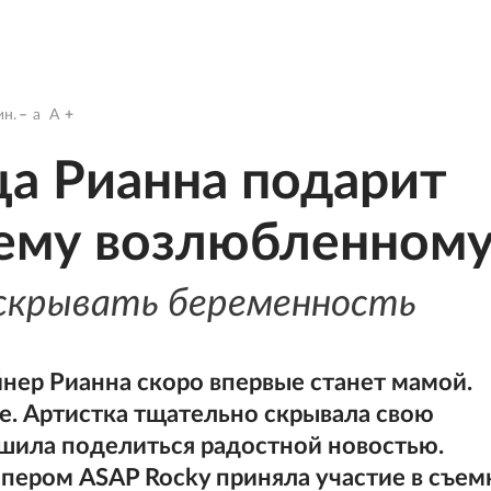
н.
a
A
ца Рианна подарит
оему возлюбленном
скрывать беременность
йнер Рианна скоро впервые станет мамой.
е. Артистка тщательно скрывала свою
ешила поделиться радостной новостью.
пером ASAP Rocky приняла участие в съем