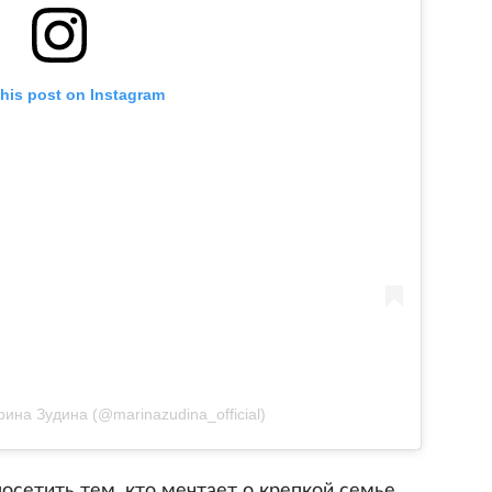
this post on Instagram
рина Зудина (@marinazudina_official)
посетить тем, кто мечтает о крепкой семье