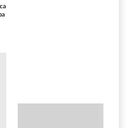
са
ра