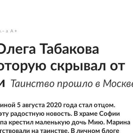
.
a
A
Олега Табакова
которую скрывал от
и
Таинство прошло в Москв
ной 5 августа 2020 года стал отцом.
эту радостную новость. В храме Софии
па крестил маленькую дочь Мию. Марина
тствовали на таинстве. В личном блоге