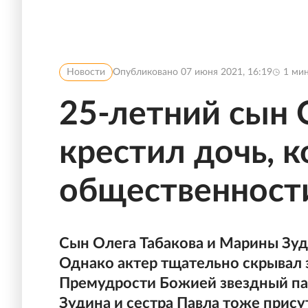
Новости
Опубликовано
07 июня 2021, 16:19
1
мин
25-летний сын 
крестил дочь, 
общественност
Сын Олега Табакова и Марины Зуди
Однако актер тщательно скрывал 
Премудрости Божией звездный па
Зудина и сестра Павла тоже прису