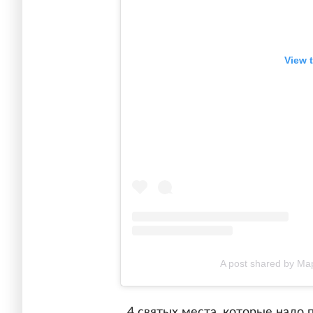
View 
A post shared by Ма
4 святых места, которые надо 