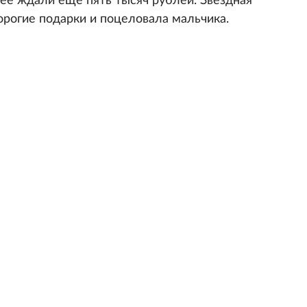
 ее ждали еще пять тысяч рублей. Звездная
орогие подарки и поцеловала мальчика.