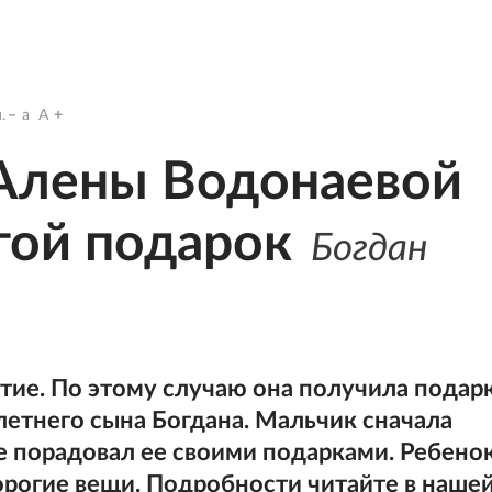
.
a
A
 Алены Водонаевой
гой подарок
Богдан
етие. По этому случаю она получила подар
летнего сына Богдана. Мальчик сначала
ле порадовал ее своими подарками. Ребено
орогие вещи. Подробности читайте в наше