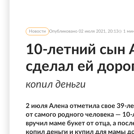
Новости
Опубликовано
02 июля 2021, 20:13
1
мин
10-летний сын
сделал ей доро
копил деньги
2 июля Алена отметила свое 39-л
от самого родного человека — 10-
вручил маме букет от отца, а пос
копил деньги и купил для мамы д