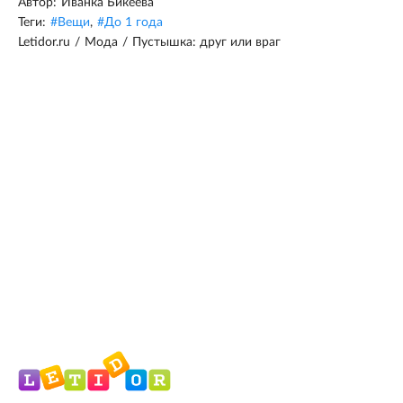
Автор:
Иванка Бикеева
Теги:
#
Вещи
,
#
До 1 года
Letidor.ru
/
Мода
/
Пустышка: друг или враг