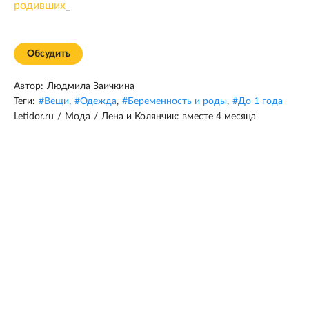
родивших
_
Обсудить
Автор:
Людмила Заичкина
Теги:
#
Вещи
,
#
Одежда
,
#
Беременность и роды
,
#
До 1 года
Letidor.ru
/
Мода
/
Лена и Колянчик: вместе 4 месяца