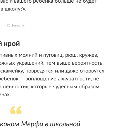
у вас и вашего ребенка больше не будет
в школу?».
© Freepik
й крой
ивных молний и пуговиц, рюш, кружев,
можных украшений, тем выше вероятность,
 скамейку, повредятся или даже оторвутся.
ребенок — воплощение аккуратности, не
башенности», которые чудесным образом
енах.
аконом Мерфи в школьной