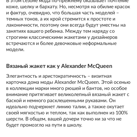
В этом сезоне мода по-прежнему оказывает почтение
коже, шелку и бархату. Но, несмотря на обилие красок
и фактур, очевидно, что большая часть моделей –
темных тонов, а их крой стремится к простоте и
лаконичности, поэтому они всегда будут уместны на
занятиях вашего ребенка. Между тем наряду со
строгими классическими жакетами у дизайнеров
встречаются и более девочковые неформальные
модели.
Вязаный жакет как у Alexander McQueen
Элегантность и аристократичность – визитная
карточка дома моды Alexander McQueen. Этой осенью
в коллекции марки много рюшей и бантов, но особое
внимание притягивает великолепный вязаный жакет с
баской и немного расклешенными рукавами. Он
идеально подчеркнет линию талии, а также окутает
своей мягкостью и теплом, так как выполнен из 100%
шерсти. В общем, вашей дочери точно ни за что не
будет промозгло на пути в школу.