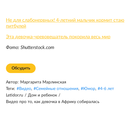
Не для слабонервных! 4-летний мальчик кормит стаю
питбулей
Эта девочка-чревовещатель покорила весь мир
Фото: Shutterstock.com
Обсудить
Автор:
Маргарита Марлинская
Теги:
#
Видео
,
#
Семейные отношения
,
#
Юмор
,
#
4-6 лет
Letidor.ru
/
Дом и ребенок
/
Видео про то, как девочка в Африку собиралась