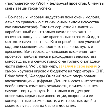
«постсоветских» (WoT – Беларусь) проектов. С чем ты
связываешь такой успех?
– Во-первых, игровая индустрия пока очень молода,
даже по сравнению с таким юным видом искусства
как кинематограф. Еще нет серьезной аналитики,
наработанный опыт только начал переходить в
качество, нащупывание правильных стратегий идет
методом научного тыка. Кто первый нашел удачный
ход или смешение жанров – тот на коне, пусть и
временно. Во-вторых, финансовые вложения топ-
проектов приблизились к расходным ведомостям
киностудий, и я сейчас говорю не только о западной
части рынка. WoT, к примеру,
заявлял в свое время
о
самом крупном игровом бюджете на территории СНГ.
Prime World, "Аллоды Онлайн" тоже оперировали
впечатляющими цифрами. Деньги имеют интересную
особенность изменять реальность, причем в нашем
случае – виртуальную. Как только в индустрии
появились серьезные инвестиции, возросли и ее
конкурентные возможности, а интересных идей и
сюжетов у нас всегда было в достатке.