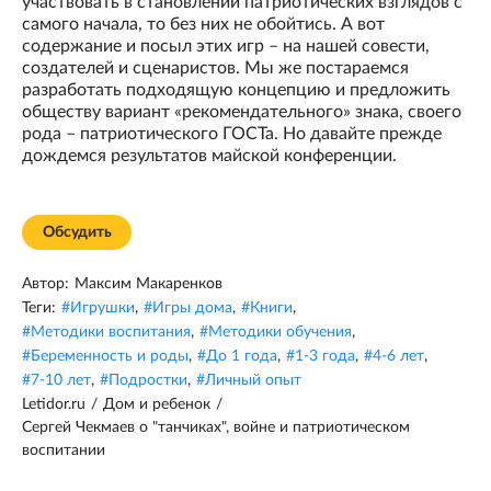
участвовать в становлении патриотических взглядов с
самого начала, то без них не обойтись. А вот
содержание и посыл этих игр – на нашей совести,
создателей и сценаристов. Мы же постараемся
разработать подходящую концепцию и предложить
обществу вариант «рекомендательного» знака, своего
рода – патриотического ГОСТа. Но давайте прежде
дождемся результатов майской конференции.
Обсудить
Автор:
Максим Макаренков
Теги:
#
Игрушки
,
#
Игры дома
,
#
Книги
,
#
Методики воспитания
,
#
Методики обучения
,
#
Беременность и роды
,
#
До 1 года
,
#
1-3 года
,
#
4-6 лет
,
#
7-10 лет
,
#
Подростки
,
#
Личный опыт
Letidor.ru
/
Дом и ребенок
/
Сергей Чекмаев о "танчиках", войне и патриотическом
воспитании