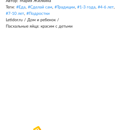
Автор:
Мария Жилкина
Теги:
#
Еда
,
#
Сделай сам
,
#
Традиции
,
#
1-3 года
,
#
4-6 лет
,
#
7-10 лет
,
#
Подростки
Letidor.ru
/
Дом и ребенок
/
Пасхальные яйца: красим с детьми