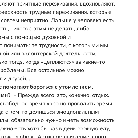
вляют приятные переживания, вдохновляют.
оверхность трудные переживания, которые
 совсем неприятно. Дальше у человека есть
сть, ничего с этим не делать, либо
лемы с помощью духовной и
о понимать: те трудности, с которыми мы
ной или волонтерской деятельности,
о тогда, когда «цепляются» за какие-то
проблемы. Все остальное можно
г и друзей…
е помогают бороться с утомлением,
ями?
– Прежде всего, это, конечно, отдых.
 свободное время хорошо проводить время
гда с кем-то делишься эмоциональным
силы, обязательно нужно иметь возможность
ажно есть хотя бы раз в день горячую еду,
 тоже любовь. Активное движение, спорт