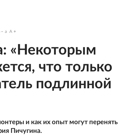
6
a
A
а: «Некоторым
ется, что только
атель подлинной
онтеры и как их опыт могут перенять
рия Пичугина.