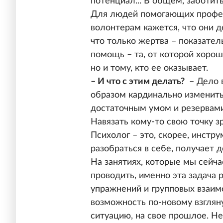
потенциал... В общем, заботит
Для людей помогающих профес
волонтерам кажется, что они д
что только жертва – показате
помощь – та, от которой хорош
но и тому, кто ее оказывает.
– И что с этим делать?
– Дело в
образом кардинально изменить
достаточным умом и резервами
Навязать кому-то свою точку з
Психолог – это, скорее, инстр
разобраться в себе, получает 
На занятиях, которые мы сейч
проводить, именно эта задача
упражнений и групповых взаим
возможность по-новому взглян
ситуацию, на свое прошлое. Н