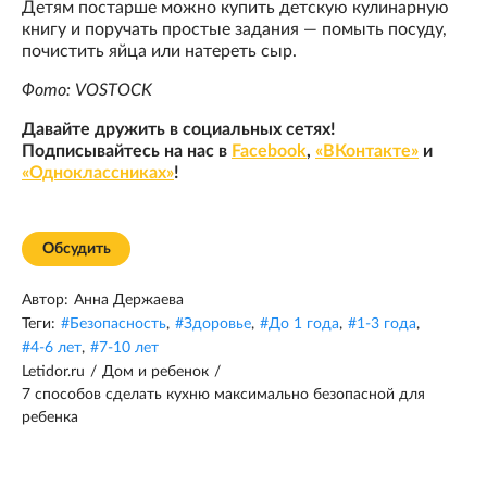
Детям постарше можно купить детскую кулинарную
книгу и поручать простые задания — помыть посуду,
почистить яйца или натереть сыр.
Фото: VOSTOCK
Давайте дружить в социальных сетях!
Подписывайтесь на нас в
Facebook
,
«ВКонтакте»
и
«Одноклассниках»
!
Обсудить
Автор:
Анна Держаева
Теги:
#
Безопасность
,
#
Здоровье
,
#
До 1 года
,
#
1-3 года
,
#
4-6 лет
,
#
7-10 лет
Letidor.ru
/
Дом и ребенок
/
7 способов сделать кухню максимально безопасной для
ребенка