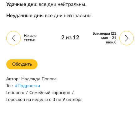
Удачные дни:
все дни нейтральны.
Неудачные дни:
все дни нейтральны.
Близнецы (21
Начало
2
из
12
мая – 21
статьи
июня)
Обсудить
Автор:
Надежда Попова
Тег:
#
Подростки
Letidor.ru
/
Семейный гороскоп
/
Гороскоп на неделю с 3 по 9 октября