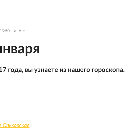
23:50
a
A
января
17 года, вы узнаете из нашего гороскопа.
 Ольховская
.