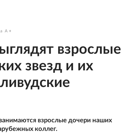
a
A
выглядят взрослые
ких звезд и их
лливудские
м занимаются взрослые дочери наших
арубежных коллег.