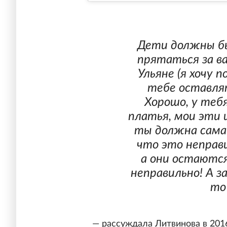
Дети должны б
прятаться за в
Ульяне (я хочу п
тебе оставлят
Хорошо, у теб
платья, мои эти 
ты должна сама
что это неправ
а они остаются
неправильно! А з
то
— рассуждала Литвинова в 2016