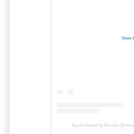
View 
A post shared by Renata (@renatal