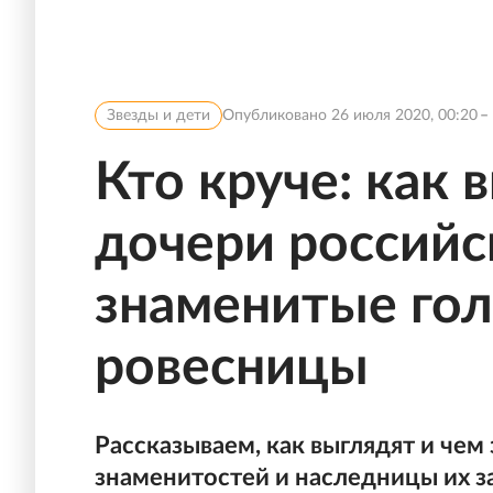
Звезды и дети
Опубликовано
26 июля 2020, 00:20
Кто круче: как 
дочери российс
знаменитые го
ровесницы
Рассказываем, как выглядят и че
знаменитостей и наследницы их з