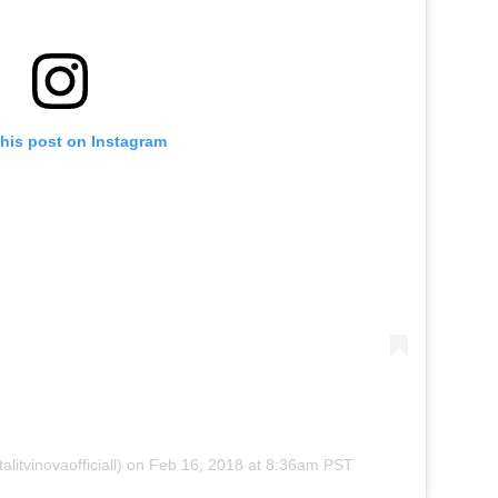
this post on Instagram
itvinovaofficiall)
on
Feb 16, 2018 at 8:36am PST