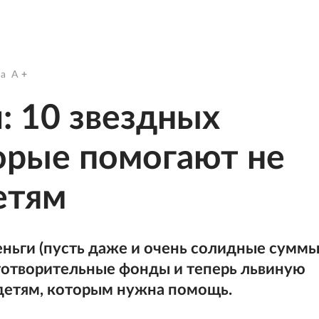
a
A
: 10 звездных
орые помогают не
етям
еньги (пусть даже и очень солидные суммы
аготворительные фонды и теперь львиную
детям, которым нужна помощь.