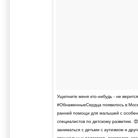
Ущепните меня кто-нибудь - не верится
#ОбнаженныеСердца появилось в Москв
ранней помощи для малышей с особенн
специалистов по детскому развитию. 
заниматься с детьми с аутизмом и дру
специальных педагогов, логопедов, эрг