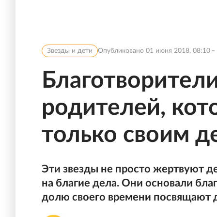
Звезды и дети
Опубликовано
01 июня 2018, 08:10
Благотворители
родителей, кот
только своим д
Эти звезды не просто жертвуют д
на благие дела. Они основали бл
долю своего времени посвящают 