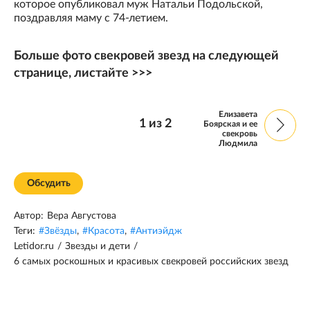
которое опубликовал муж Натальи Подольской,
поздравляя маму с 74-летием.
Больше фото свекровей звезд на следующей
странице, листайте >>>
Елизавета
1
из
2
Боярская и ее
свекровь
Людмила
Обсудить
Автор:
Вера Августова
Теги:
#
Звёзды
,
#
Красота
,
#
Антиэйдж
Letidor.ru
/
Звезды и дети
/
6 самых роскошных и красивых свекровей российских звезд