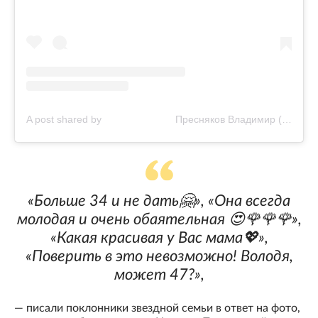
A post shared by ⠀⠀⠀⠀⠀⠀⠀⠀⠀⠀Пресняков Владимир (@presnyakovvladimir)
«Больше 34 и не дать🤗», «Она всегда
молодая и очень обаятельная 😍🌹🌹🌹»,
«Какая красивая у Вас мама💖»,
«Поверить в это невозможно! Володя,
может 47?»,
— писали поклонники звездной семьи в ответ на фото,