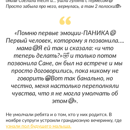
дни🙈 Сделала тест и… ушла гулять с Гермесом😄
Просто забыла про него, вернулась, а там 2 полоски🙈»
«Помню первые эмоции-ПАНИКА😄
Первый человек, которому я позвонила….
мама😅Я ей так и сказала: «и что
теперь делать?»🤣 и только потом
позвонила Сане, он был на встрече и мы
просто договорились, пока никому не
говорить😁Вот так банально, но
честно, меня настолько переполняли
чувства, что я не могла умолчать об
этом😅».
Не умолчали ребята и о том, кто у них родится. В
ноябре супруги устроили грандиозную вечеринку, где
узнали пол будущего малыша.