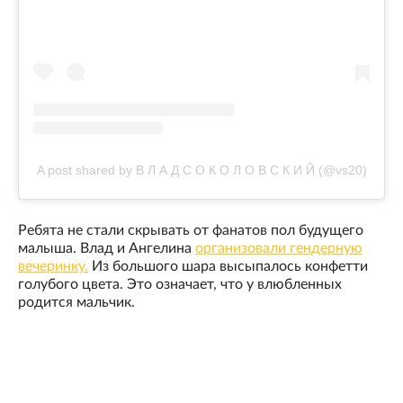
A post shared by В Л А Д С О К О Л О В С К И Й (@vs20)
Ребята не стали скрывать от фанатов пол будущего
малыша. Влад и Ангелина
организовали гендерную
вечеринку.
Из большого шара высыпалось конфетти
голубого цвета. Это означает, что у влюбленных
родится мальчик.