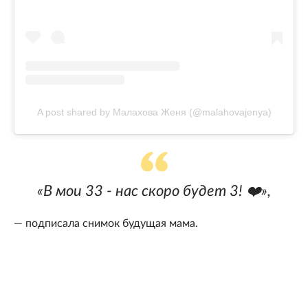
A post shared by Малахова Женя (@malahovajenya)
«В мои 33 - нас скоро будет 3! ❤️»,
— подписала снимок будущая мама.