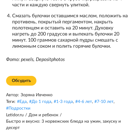
части и каждую свернуть улиткой.
Смазать булочки оставшимся маслом, положить на
противень, покрытый пергаментом, накрыть
полотенцем и оставить на 20 минут. Духовку
нагреть до 200 градусов и выпекать булочки 20
минут. 100 граммов сахарной пудры смешать с
лимонным соком и полить горячие булочки.
Фото: pexels, Depositphotos
Обсудить
Автор:
Зоряна Ивченко
Теги:
#
Еда
,
#
До 1 года
,
#
1-3 года
,
#
4-6 лет
,
#
7-10 лет
,
#
Подростки
Letidor.ru
/
Дом и ребенок
/
Быстро и вкусно: 3 норвежских блюда на ужин, закуску и
десерт