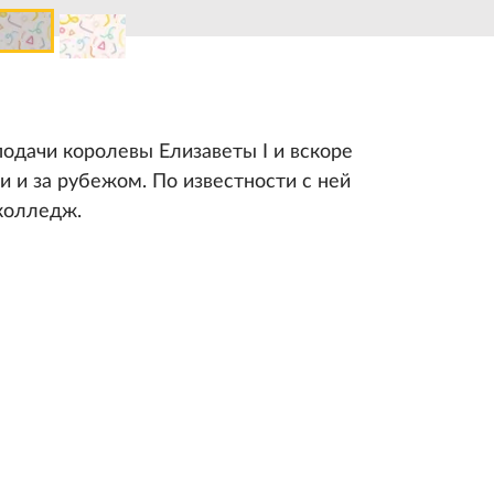
подачи королевы Елизаветы I и вскоре
и и за рубежом. По известности с ней
колледж.