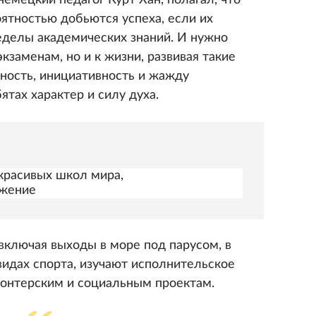
немецкий педагог Курт Хан, полагал, что
тностью добьются успеха, если их
ределы академических знаний. И нужно
экзаменам, но и к жизни, развивая такие
стность, инициативность и жажду
ятах характер и силу духа.
красивых школ мира,
ажение
 включая выходы в море под парусом, в
идах спорта, изучают исполнительское
лонтерским и социальным проектам.