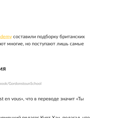
ademy
составили подборку британских
ают многие, но поступают лишь самые
ия
book/GordonstounSchool
st en vous», что в переводе значит «Ты