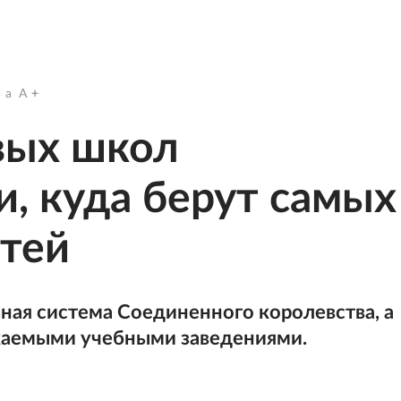
a
A
вых школ
, куда берут самых
етей
ная система Соединенного королевства, а
жаемыми учебными заведениями.