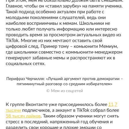
При этом, мем не обязательно должен быть смешным.
Главное, чтобы он «ставил зарубку» на памяти ученика.
Такой подход особенно актуален при работе с
молодыми поколениями слушателей, ведь они
наиболее восприимчивы к мемам. Школьники не
только любят получать информацию или интересно
проводить время за просмотром актуальных видео из
TikTok. Многие из них мечтают оставить свой
цифровой след. Пример тому – комьюнити Мемиум,
где школьники совместно с коммьюнити-менеджером
генерируют забавные мемы и распространяют их в
социальных сетях.
Перифраз Черчилля: «Лучший аргумент против демократии –
пятиминутный разговор со средним избирателем»
© Мем из соцсетей
К группе Вконтакте уже присоединилось более
11,7
тысячи
подписчиков, а аккаунт в TikTok собрал более
58 тысяч лайков
. Таким образом ученики могут снять
стресс в последний, напряженный год обучения и
разделить свои хорошие и плохие эмоции со