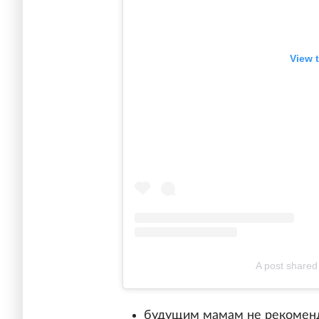
View 
A post share
будущим мамам не рекоменд