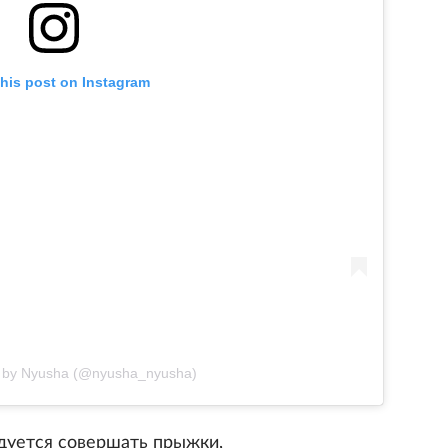
this post on Instagram
d by Nyusha (@nyusha_nyusha)
уется совершать прыжки,