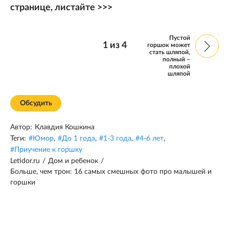
странице, листайте >>>
Пустой
1
из
4
горшок может
стать шляпой,
полный –
плохой
шляпой
Обсудить
Автор:
Клавдия Кошкина
Теги:
#
Юмор
,
#
До 1 года
,
#
1-3 года
,
#
4-6 лет
,
#
Приучение к горшку
Letidor.ru
/
Дом и ребенок
/
Больше, чем трон: 16 самых смешных фото про малышей и
горшки